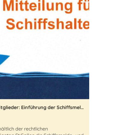
Wichtige Info für unsere Mitglieder: Einführung der Schiffsmelde- und -reinigungspflicht im Kanton St.Gallen ab Frühling 2025
ältlich der rechtlichen