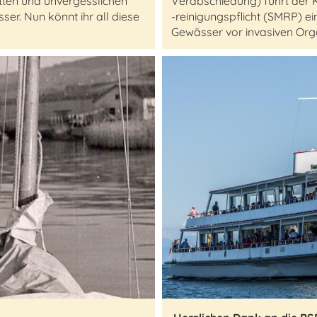
atten und unvergesslichen
Verabschiedung) führt der K
r. Nun könnt ihr all diese
-reinigungspflicht (SMRP) ei
Gewässer vor invasiven Or