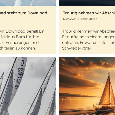
Das SGYC Jahrbuch 23/24 ist fertig und steht zum Download bereit
17.04.2024
, Manser Stefan
um Download bereit! Ein
Traurig nehmen wir Abschie
Niklaus Born für ihre
Er durfte nach einem langen 
 die Erinnerungen und
antreten. Er war uns stets e
h teilen zu können.
Schwiegervater.