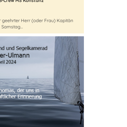
SB-Crew MS Konstanz
 geehrter Herr (oder Frau) Kapitän
 Samstag...